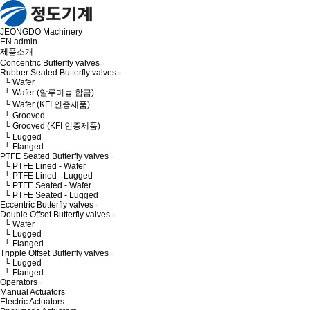
JEONGDO Machinery
EN
admin
제품소개
Concentric Butterfly valves
Rubber Seated Butterfly valves
└ Wafer
└ Wafer (알루미늄 합금)
└ Wafer (KFI 인증제품)
└ Grooved
└ Grooved (KFI 인증제품)
└ Lugged
└ Flanged
PTFE Seated Butterfly valves
└ PTFE Lined - Wafer
└ PTFE Lined - Lugged
└ PTFE Seated - Wafer
└ PTFE Seated - Lugged
Eccentric Butterfly valves
Double Offset Butterfly valves
└ Wafer
└ Lugged
└ Flanged
Tripple Offset Butterfly valves
└ Lugged
└ Flanged
Operators
Manual Actuators
Electric Actuators