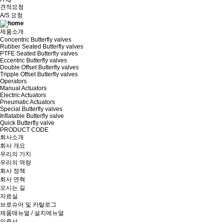
견적요청
A/S 요청
제품소개
Concentric Butterfly valves
Rubber Seated Butterfly valves
PTFE Seated Butterfly valves
Eccentric Butterfly valves
Double Offset Butterfly valves
Tripple Offset Butterfly valves
Operators
Manual Actuators
Electric Actuators
Pneumatic Actuators
Special Butterfly valves
Inflatable Butterfly valve
Quick Butterfly valve
PRODUCT CODE
회사소개
회사 개요
우리의 가치
우리의 역량
회사 정책
회사 연혁
오시는 길
자료실
브로슈어 및 카탈로그
제품매뉴얼 / 설치메뉴얼
인증서