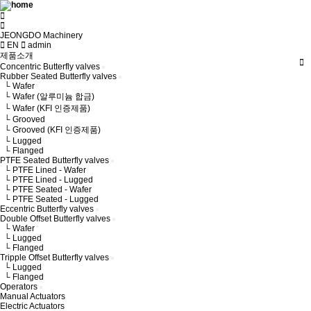
JEONGDO Machinery
EN
admin
제품소개
Concentric Butterfly valves
Rubber Seated Butterfly valves
└ Wafer
└ Wafer (알루미늄 합금)
└ Wafer (KFI 인증제품)
└ Grooved
└ Grooved (KFI 인증제품)
└ Lugged
└ Flanged
PTFE Seated Butterfly valves
└ PTFE Lined - Wafer
└ PTFE Lined - Lugged
└ PTFE Seated - Wafer
└ PTFE Seated - Lugged
Eccentric Butterfly valves
Double Offset Butterfly valves
└ Wafer
└ Lugged
└ Flanged
Tripple Offset Butterfly valves
└ Lugged
└ Flanged
Operators
Manual Actuators
Electric Actuators