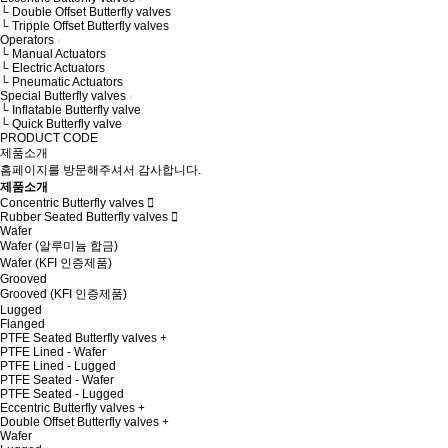
└ Double Offset Butterfly valves
└ Tripple Offset Butterfly valves
Operators
└ Manual Actuators
└ Electric Actuators
└ Pneumatic Actuators
Special Butterfly valves
└ Inflatable Butterfly valve
└ Quick Butterfly valve
PRODUCT CODE
제품소개
홈페이지를 방문해주셔서 감사합니다.
제품소개
Concentric Butterfly valves
Rubber Seated Butterfly valves
Wafer
Wafer (알루미늄 합금)
Wafer (KFI 인증제품)
Grooved
Grooved (KFI 인증제품)
Lugged
Flanged
PTFE Seated Butterfly valves
PTFE Lined - Wafer
PTFE Lined - Lugged
PTFE Seated - Wafer
PTFE Seated - Lugged
Eccentric Butterfly valves
Double Offset Butterfly valves
Wafer