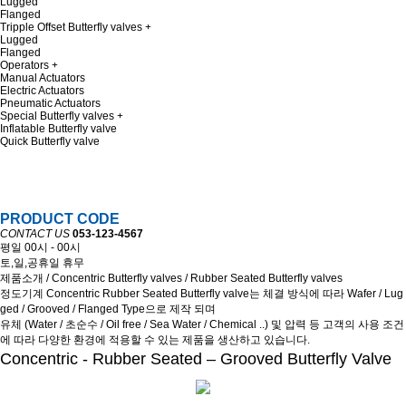
Lugged
Flanged
Tripple Offset Butterfly valves
Lugged
Flanged
Operators
Manual Actuators
Electric Actuators
Pneumatic Actuators
Special Butterfly valves
Inflatable Butterfly valve
Quick Butterfly valve
PRODUCT CODE
CONTACT US
053-123-4567
평일 00시 - 00시
토,일,공휴일 휴무
제품소개 / Concentric Butterfly valves / Rubber Seated Butterfly valves
정도기계 Concentric Rubber Seated Butterfly valve는 체결 방식에 따라 Wafer / Lug
ged / Grooved / Flanged Type으로 제작 되며
유체 (Water / 초순수 / Oil free / Sea Water / Chemical ..) 및 압력 등 고객의 사용 조건
에 따라 다양한 환경에 적용할 수 있는 제품을 생산하고 있습니다.
Concentric - Rubber Seated – Grooved Butterfly Valve