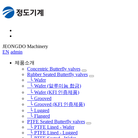
JEONGDO Machinery
EN
admin
제품소개
Concentric Butterfly valves
Rubber Seated Butterfly valves
└ Wafer
└ Wafer (알루미늄 합금)
└ Wafer (KFI 인증제품)
└ Grooved
└ Grooved (KFI 인증제품)
└ Lugged
└ Flanged
PTFE Seated Butterfly valves
└ PTFE Lined - Wafer
└ PTFE Lined - Lugged