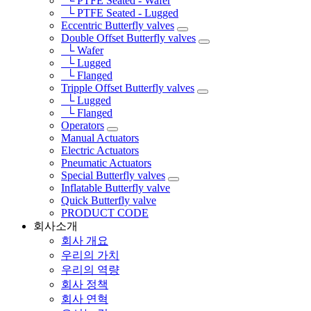
└ PTFE Seated - Wafer
└ PTFE Seated - Lugged
Eccentric Butterfly valves
Double Offset Butterfly valves
└ Wafer
└ Lugged
└ Flanged
Tripple Offset Butterfly valves
└ Lugged
└ Flanged
Operators
Manual Actuators
Electric Actuators
Pneumatic Actuators
Special Butterfly valves
Inflatable Butterfly valve
Quick Butterfly valve
PRODUCT CODE
회사소개
회사 개요
우리의 가치
우리의 역량
회사 정책
회사 연혁