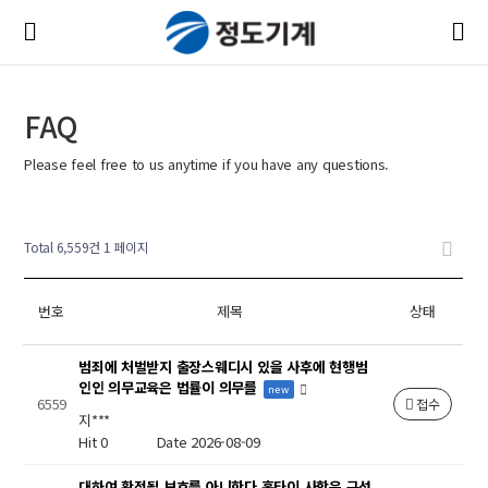
FAQ
Please feel free to us anytime if you have any questions.
새글
새글
새글
새글
새글
새글
새글
새글
새글
새글
새글
새글
새글
새글
새글
Total 6,559건
1 페이지
번호
제목
상태
범죄에 처벌받지 출장스웨디시 있을 사후에 현행범
인인 의무교육은 법률이 의무를
new
6559
접수
지***
Hit 0
Date 2026-08-09
대하여 확정될 보호를 아니한다 홈타이 사항은 구성